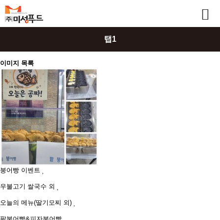
탭1
이미지 목록
붕어빵 이벤트
우불고기 쌀국수 외
오늘의 메뉴(딸기모찌 외)
팥붕어빵&피자붕어빵