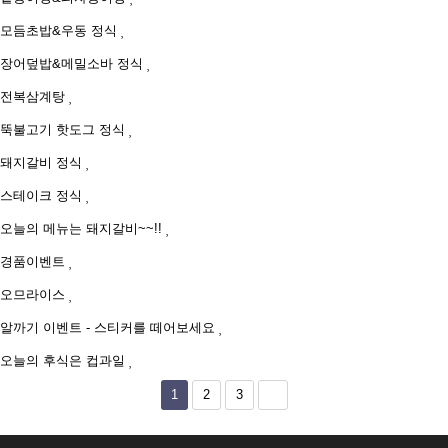
모듬초밥&우동 정식
장어덮밥&메밀소바 정식
전복삼계탕
뚝불고기 핫도그 정식
돼지갈비 정식
스테이크 정식
오늘의 메뉴는 돼지갈비~~!!
경품이벤트
오므라이스
알까기 이벤트 - 스티커를 떼어보세요
오늘의 후식은 컵과일
1
2
3