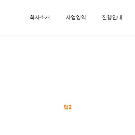
회사소개
사업영역
진행안내
하위분류
하위분류
하위분류
탭2
탭1
탭2
탭3