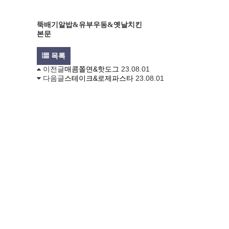
뚝배기알밥&유부우동&옛날치킨
본문
목록
이전글
매콤쫄면&핫도그
23.08.01
다음글
스테이크&로제파스타
23.08.01