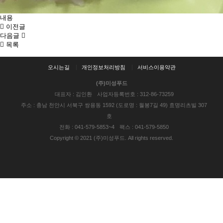
내용
이전글
다음글
목록
오시는길
개인정보처리방침
서비스이용약관
(주)미성푸드
대표자 : 김인환
사업자등록번호 : 312-86-73259
주소 : 충남 천안시 서북구 쌍용동 1592 (도로명 : 월봉7길 49) 효명리츠빌 307
호
전화 : 041-579-5853~4
팩스 : 041-579-5850
Copyright © 2021 (주)미성푸드. All rights reserved.